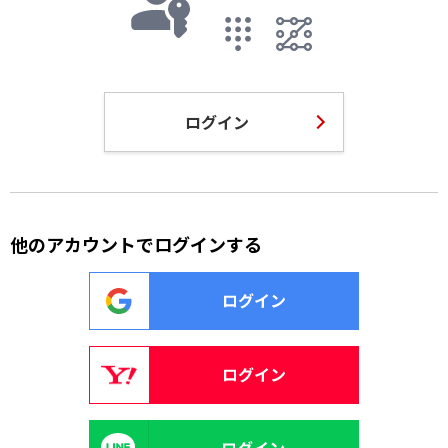
ログイン
他のアカウントでログインする