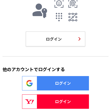
ログイン
他のアカウントでログインする