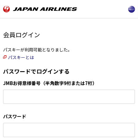
会員ログイン
パスキーが利用可能となりました。
パスキーとは
パスワードでログインする
JMBお得意様番号（半角数字9桁または7桁）
パスワード