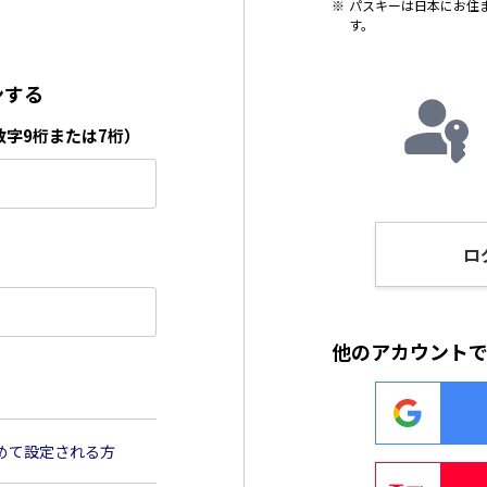
パスキーは日本にお住
す。
ンする
数字9桁または7桁）
ロ
他のアカウント
めて設定される方